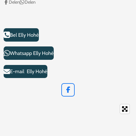
Delen
Delen
Bel Elly Hohé
Whatsapp Elly Hohé
E-mail Elly Hohé
F
a
c
e
b
o
o
k